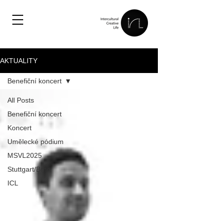
AKTUALITY
Benefiční koncert
All Posts
Benefiční koncert
Koncert
Umělecké pódium
MSVL2025
Stuttgart/Brno
ICL