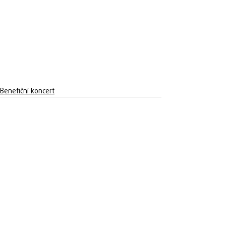
Benefiční koncert
Komentáře
Komentování u tohoto příspěvku