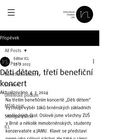
Příspěvek
All Posts
Editor ICL
All Posts
27. 7. 2023
Děti dětem, třetí benefiční
Benefiční koncert
koncert
Koncert
Aktualizováno:
4. 2. 2024
Umělecké pódium
Na třetím benefičním koncertě „Děti dětem“ 
MSVL2025
vystoupí výběr žáků brněnských základních 
uměleckých škol. Oslovili jsme všechny ZUŠ 
Stuttgart/Brno
v Brně a několik mimobrněnských, studenty 
ICL
konzervatoře a JAMU.  Klavír se představí 