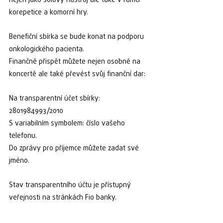
nejen jako sólový nástroj ale také v rámci 
korepetice a komorní hry.
Benefiční sbírka se bude konat na podporu 
onkologického pacienta.
Finančně přispět můžete nejen osobně na 
koncertě ale také převést svůj finanční dar:
Na transparentní účet sbírky: 
2801984993/2010
S variabilním symbolem: číslo vašeho 
telefonu.
Do zprávy pro příjemce můžete zadat své 
jméno.
Stav transparentního účtu je přístupný 
veřejnosti na stránkách Fio banky.