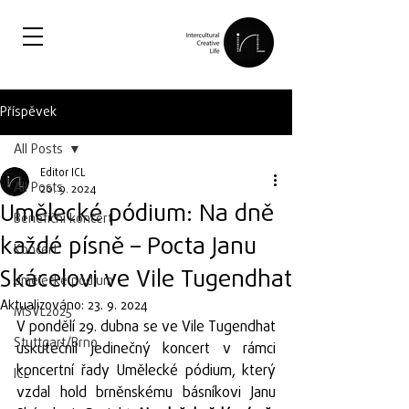
Příspěvek
All Posts
Editor ICL
All Posts
20. 9. 2024
Umělecké pódium: Na dně
Benefiční koncert
každé písně – Pocta Janu
Koncert
Skácelovi ve Vile Tugendhat
Umělecké pódium
Aktualizováno:
23. 9. 2024
MSVL2025
V pondělí 29. dubna se ve Vile Tugendhat 
Stuttgart/Brno
uskutečnil jedinečný koncert v rámci 
koncertní řady Umělecké pódium, který 
ICL
vzdal hold brněnskému básníkovi Janu 