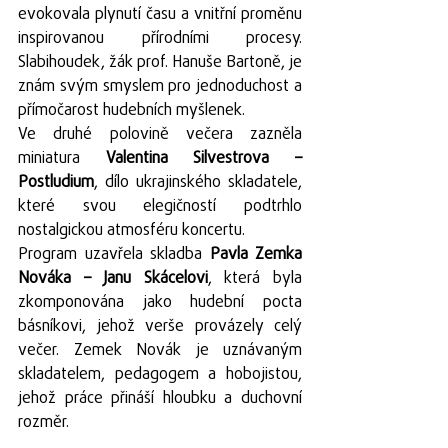
evokovala plynutí času a vnitřní proměnu 
inspirovanou přírodními procesy. 
Slabihoudek, žák prof. Hanuše Bartoně, je 
znám svým smyslem pro jednoduchost a 
přímočarost hudebních myšlenek.
Ve druhé polovině večera zazněla 
miniatura 
Valentina Silvestrova – 
Postludium
, dílo ukrajinského skladatele, 
které svou elegičností podtrhlo 
nostalgickou atmosféru koncertu.
Program uzavřela skladba 
Pavla Zemka 
Nováka – Janu Skácelovi
, která byla 
zkomponována jako hudební pocta 
básníkovi, jehož verše provázely celý 
večer. Zemek Novák je uznávaným 
skladatelem, pedagogem a hobojistou, 
jehož práce přináší hloubku a duchovní 
rozměr.