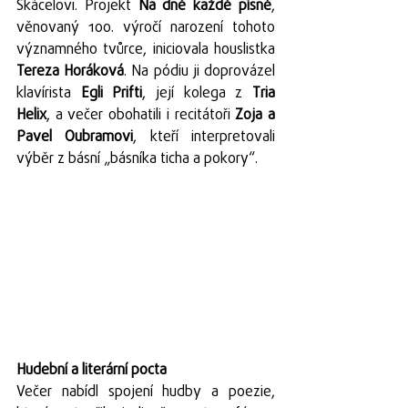
Skácelovi. Projekt 
Na dně každé písně
, 
věnovaný 100. výročí narození tohoto 
významného tvůrce, iniciovala houslistka 
Tereza Horáková
. Na pódiu ji doprovázel 
klavírista 
Egli Prifti
, její kolega z 
Tria 
Helix
, a večer obohatili i recitátoři 
Zoja a 
Pavel Oubramovi
, kteří interpretovali 
výběr z básní „básníka ticha a pokory“.
Hudební a literární pocta
Večer nabídl spojení hudby a poezie, 