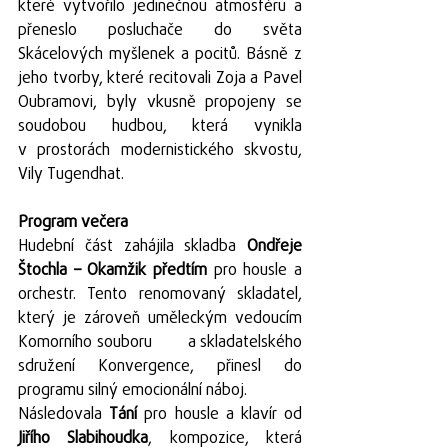
které vytvořilo jedinečnou atmosféru a 
přeneslo posluchače do světa 
Skácelových myšlenek a pocitů. Básně z 
jeho tvorby, které recitovali Zoja a Pavel 
Oubramovi, byly vkusně propojeny se 
soudobou hudbou, která vynikla                 
v prostorách modernistického skvostu, 
Vily Tugendhat.
Program večera
Hudební část zahájila skladba 
Ondřeje 
Štochla – Okamžik předtím
 pro housle a 
orchestr. Tento renomovaný skladatel, 
který je zároveň uměleckým vedoucím 
Komorního souboru        a skladatelského 
sdružení Konvergence, přinesl do 
programu silný emocionální náboj.
Následovala 
Tání
 pro housle a klavír od 
Jiřího Slabihoudka
, kompozice, která 