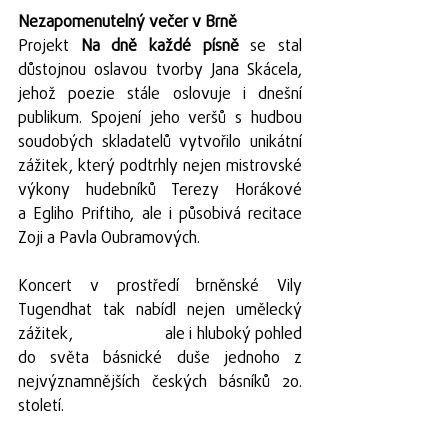
Nezapomenutelný večer v Brně
Projekt 
Na dně každé písně
 se stal 
důstojnou oslavou tvorby Jana Skácela, 
jehož poezie stále oslovuje i dnešní 
publikum. Spojení jeho veršů s hudbou 
soudobých skladatelů vytvořilo unikátní 
zážitek, který podtrhly nejen mistrovské 
výkony hudebníků Terezy Horákové              
a Egliho Priftiho, ale i působivá recitace 
Zoji a Pavla Oubramových.
Koncert v prostředí brněnské Vily 
Tugendhat tak nabídl nejen umělecký 
zážitek,                     ale i hluboký pohled 
do světa básnické duše jednoho z 
nejvýznamnějších českých básníků 20. 
století.