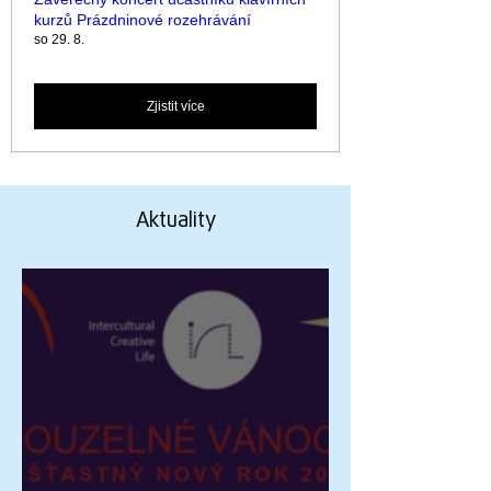
kurzů Prázdninové rozehrávání
so 29. 8.
Zjistit více
Aktuality