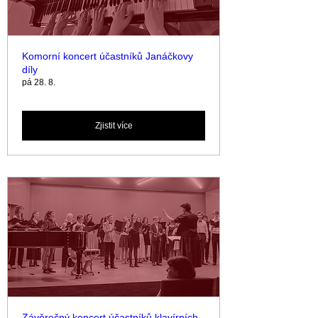
Komorní koncert účastníků Janáčkovy
díly
pá 28. 8.
Zjistit více
Závěrečný koncert účastníků klavírních