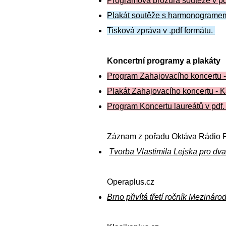
Programová brožura soutěže v pdf
Plakát soutěže s harmonogramem 
Tisková zpráva v .pdf formátu.
Koncertní programy a plakáty
Program Zahajovacího koncertu -
Plakát Zahajovacího koncertu - 
Program Koncertu laureátů v pdf.
Záznam z pořadu Oktáva Rádio Pro
Tvorba Vlastimila Lejska pro dva
Operaplus.cz
Brno přivítá třetí ročník Mezináro