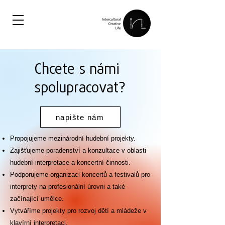
Chcete s námi
spolupracovat?
napište nám
Propojujeme mezinárodní hudební projekty.​
Zajišťujeme poradenství a konzultace v oblasti
hudební interpretace a koncertní činnosti.
Podporujeme organizaci koncertů a festivalů pro
interprety na profesionální úrovni a také
začínající umělce.
Vytváříme projekty pro rozvoj dětí a mládeže v
klavírní interpretaci.