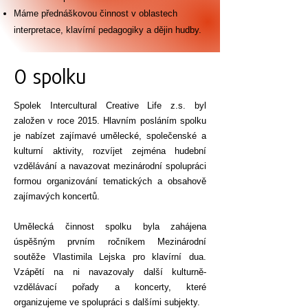
Máme přednáškovou činnost v oblastech
interpretace, klavírní pedagogiky a dějin hudby.
O spolku
Spolek Intercultural Creative Life z.s. byl
založen v roce 2015. Hlavním posláním spolku
je nabízet zajímavé umělecké, společenské a
kulturní aktivity, rozvíjet zejména hudební
vzdělávání a navazovat mezinárodní spolupráci
formou organizování tematických a obsahově
zajímavých koncertů.
Umělecká činnost spolku byla zahájena
úspěšným prvním ročníkem Mezinárodní
soutěže Vlastimila Lejska pro klavírní dua.
Vzápětí na ni navazovaly další kulturně-
vzdělávací pořady a koncerty, které
organizujeme ve spolupráci s dalšími subjekty.