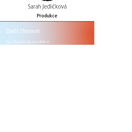
Sarah Jedličková
Produkce
Další členové
Eva Vlasáková, produkce
Věra Ahmadiová, produkce
Čestné členství
Věra Lejsková
Mária Zbořilová
Zuzana Petrofová
Externí spolupráce
Sarah Jedličková, hudební režie
Ivo Jedlička, design