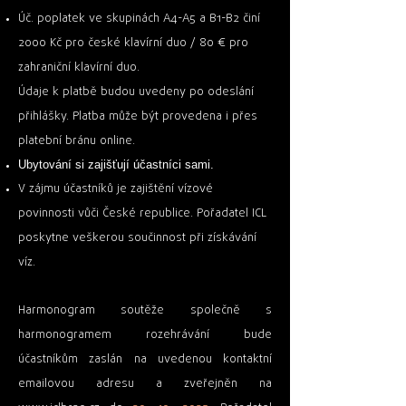
Úč. poplatek ve skupinách A4-A5 a B1-B2 činí
2000 Kč pro české klavírní duo / 80 € pro
zahraniční klavírní duo.
Údaje k platbě budou uvedeny po odeslání
přihlášky. Platba může být provedena i přes
platební bránu
online
.
Ubytování si zajišťují účastníci sami.
V zájmu účastníků je zajištění vízové
povinnosti vůči České republice. Pořadatel ICL
poskytne veškerou součinnost při získávání
víz.
Harmonogram soutěže společně s
harmonogramem rozehrávání bude
účastníkům zaslán na uvedenou kontaktní
emailovou adresu a zveřejněn na