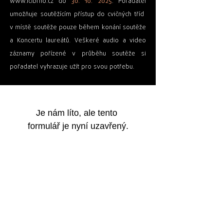
www.iclbrno.cz
do
30. 10. 2025
. Pořadatel
umožňuje soutěžícím přístup do cvičných tříd
v místě soutěže pouze během konání soutěže
a Koncertu laureátů. Veškeré audio a video
záznamy pořízené v průběhu soutěže si
pořadatel vyhrazuje užít pro svou potřebu.
Je nám líto, ale tento 
formulář je nyní uzavřený.