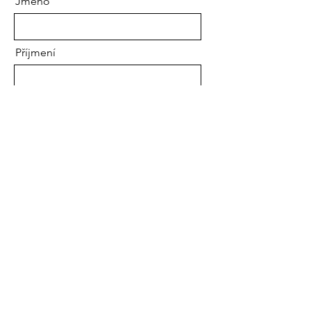
Jméno
Příjmení
Email
Zpráva
Poslat