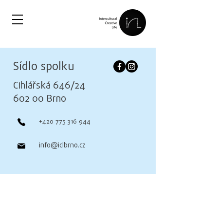
Sídlo spolku
Cihlářská 646/24
602 00 Brno
+420 775 316 944
info@iclbrno.cz